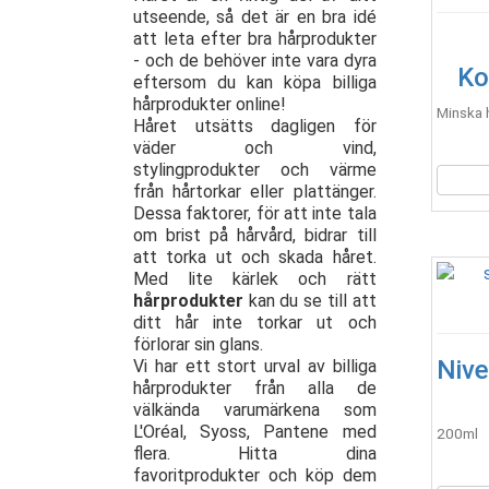
utseende, så det är en bra idé
att leta efter bra hårprodukter
- och de behöver inte vara dyra
Ko
eftersom du kan köpa billiga
hårprodukter online!
Minska h
Håret utsätts dagligen för
väder och vind,
stylingprodukter och värme
från hårtorkar eller plattänger.
Dessa faktorer, för att inte tala
om brist på hårvård, bidrar till
att torka ut och skada håret.
Med lite kärlek och rätt
hårprodukter
kan du se till att
ditt hår inte torkar ut och
förlorar sin glans.
Nive
Vi har ett stort urval av billiga
hårprodukter från alla de
välkända varumärkena som
L'Oréal, Syoss, Pantene med
200ml
flera. Hitta dina
favoritprodukter och köp dem