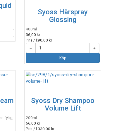
quid
Syoss Hårspray
Glossing
400ml
36,00 kr
Pris / l:
90,00 kr
Cream
Syoss Dry Shampoo
n
Volume Lift
n fyllig,
200ml
66,00 kr
Pris / l:
330,00 kr