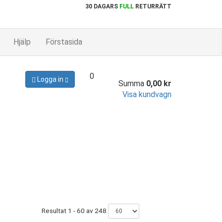
30 DAGARS
FULL
RETURRÄTT
Hjälp
Förstasida
0
Logga in
Summa
0,00 kr
Visa kundvagn
Resultat 1 - 60 av 248