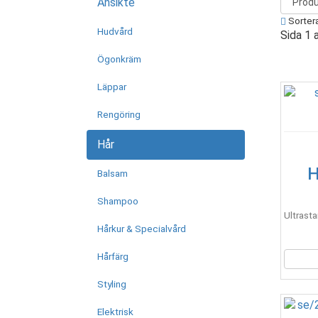
Ansikte
Sortera
Hudvård
Sida 1 
Ögonkräm
Läppar
Rengöring
Hår
H
Balsam
Shampoo
Ultrasta
Hårkur & Specialvård
Hårfärg
Styling
Elektrisk