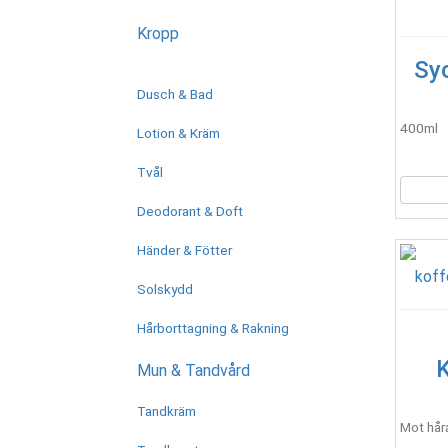
Kropp
Sy
Dusch & Bad
400ml
Lotion & Kräm
Tvål
Deodorant & Doft
Händer & Fötter
Solskydd
Hårborttagning & Rakning
Mun & Tandvård
Tandkräm
Mot håra