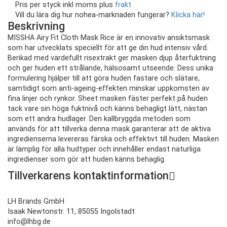
Pris per styck inkl moms plus
frakt
Vill du lära dig hur nohea-marknaden fungerar?
Klicka här!
Beskrivning
MISSHA Airy Fit Cloth Mask Rice är en innovativ ansiktsmask
som har utvecklats speciellt för att ge din hud intensiv vård.
Berikad med värdefullt risextrakt ger masken djup återfuktning
och ger huden ett strålande, hälsosamt utseende. Dess unika
formulering hjälper till att göra huden fastare och slätare,
samtidigt som anti-ageing-effekten minskar uppkomsten av
fina linjer och rynkor. Sheet masken fäster perfekt på huden
tack vare sin höga fuktnivå och känns behagligt lätt, nästan
som ett andra hudlager. Den kallbryggda metoden som
används för att tillverka denna mask garanterar att de aktiva
ingredienserna levereras färska och effektivt till huden. Masken
är lämplig för alla hudtyper och innehåller endast naturliga
ingredienser som gör att huden känns behaglig.
Tillverkarens kontaktinformation
LH Brands GmbH
Isaak Newtonstr. 11, 85055 Ingolstadt
info@lhbg.de