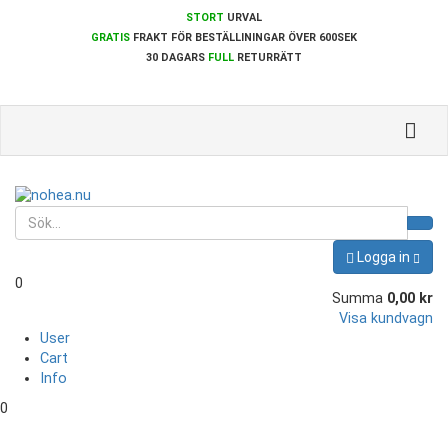
STORT
URVAL
GRATIS
FRAKT FÖR BESTÄLLININGAR ÖVER 600SEK
30 DAGARS
FULL
RETURRÄTT
Toggle
naviga
Logga in
0
Summa
0,00 kr
Visa kundvagn
User
Cart
Info
0