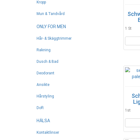
Kropp
Schw
Mun & Tandvård
ONLY FOR MEN
1 St
Hår- & Skäggtrimmer
Rakning
Dusch & Bad
Deodorant
Ansikte
Sch
Hårstyling
Li
Doft
1st
HÄLSA
Kontaktlinser