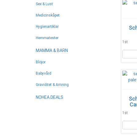
Sex & Lust
Medicinskåpet
Hygienartiklar
Sch
Hemmatester
1st
MAMMA & BARN
Blöjor
Babyvård
Graviditet & Amning
NOHEA DEALS
Sch
Ca
1st