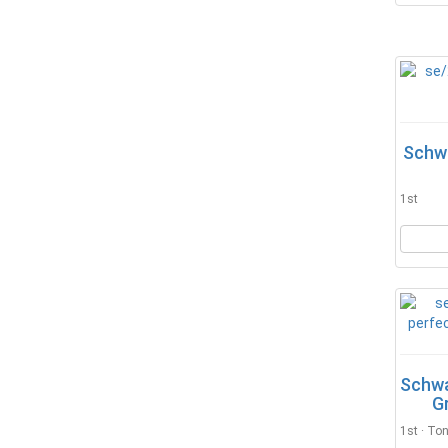
Schw
1st
Schwa
G
1st · To