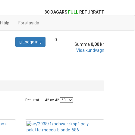
30 DAGARS
FULL
RETURRÄTT
Hjälp
Förstasida
0
Logga in
Summa
0,00 kr
Visa kundvagn
Resultat 1 - 42 av 42