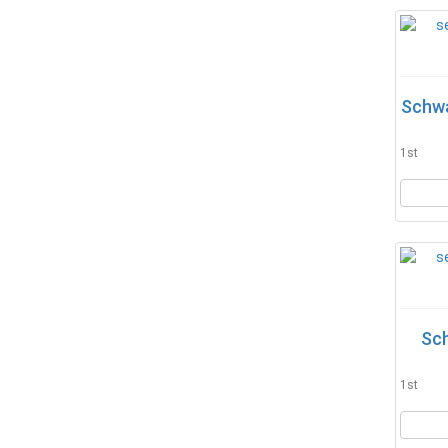
Schwa
1st
Sch
1st