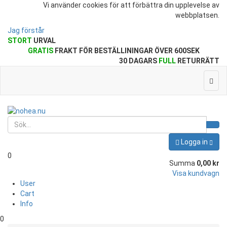
Vi använder cookies för att förbättra din upplevelse av
webbplatsen.
Jag förstår
STORT
URVAL
GRATIS
FRAKT FÖR BESTÄLLININGAR ÖVER 600SEK
30 DAGARS
FULL
RETURRÄTT
Togg
navig
Logga in
0
Summa
0,00 kr
Visa kundvagn
User
Cart
Info
0